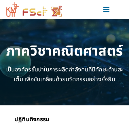
Skip
to
Toggle
content
Navigat
สมัครเรียน
หลักสูตร
ภาควิชาคณิตศาสตร์
วิจัยและนวัตกรรม
เป็นองค์กรชั้นนำในการผลิตกำลังคนที่มีทักษะด้านสะ
ข่าวสารและกิจกรรม
เต็ม เพื่อขับเคลื่อนด้วยนวัตกรรมอย่างยั่งยืน
สำหรับนักศึกษาปัจจุบัน
เกี่ยวกับเรา
ปฏิทินกิจกรรม