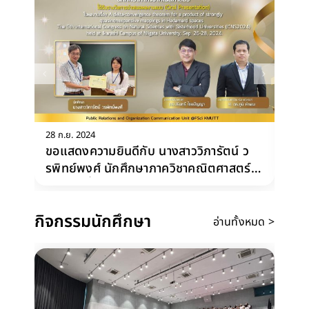
28 ก.ย. 2024
15
ขอแสดงความยินดีกับ นางสาววิภารัตน์ ว
ขอ
รพิทย์พงศ์ นักศึกษาภาควิชาคณิตศาสตร์
วิ
อาจารย์ที่ปรึกษาหลัก ดร.ปรินทร์ ไชย
ปัญญา และ อาจารย์ที่ปรึกษาร่วม (Co-
กิจกรรมนักศึกษา
advisor) ศ. ดร.ภูมิ คำเอม
อ่านทั้งหมด >