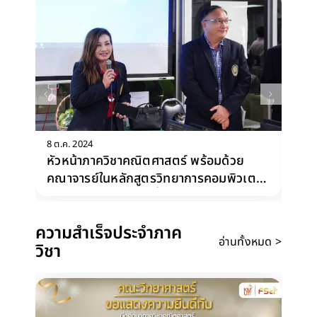
8 ต.ค. 2024
หัวหน้าภาควิชาคณิตศาสตร์ พร้อมด้วย
23
คณาจารย์ในหลักสูตรวิทยาการคอมพิวเตอร์
คณ
ประยุกต์ เดินทางไปเยี่ยมและให้กำลังใจ
พร
นักเรียนที่เข้าร่วมกิจกรรม “ค่ายโอลิมปิก
ตก
ความสำเร็จประจำภาค
วิชาการ สอวน. ค่าย 1 วิชาคอมพิวเตอร์”
กั
อ่านทั้งหมด >
วิชา
โร
โร
ปร
อ่