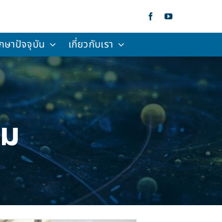
กษาปัจจุบัน
เกี่ยวกับเรา
รม