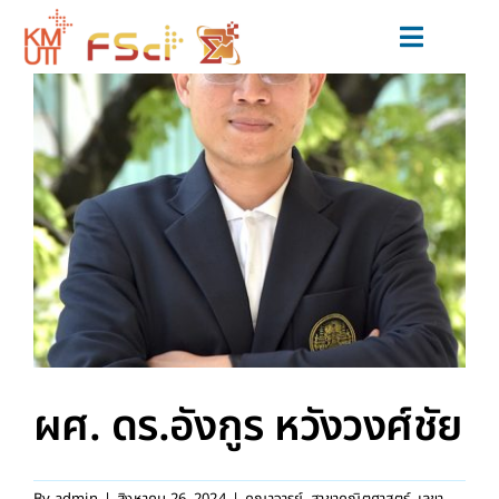
Skip
to
Toggle
content
Navigat
สมัครเรียน
หลักสูตร
วิจัยและนวัตกรรม
ข่าวสารและกิจกรรม
สำหรับนักศึกษาปัจจุบัน
เกี่ยวกับเรา
ผศ. ดร.อังกูร หวังวงศ์ชัย
By
admin
|
สิงหาคม 26, 2024
|
คณาจารย์
,
สาขาคณิตศาสตร์
,
เลขา