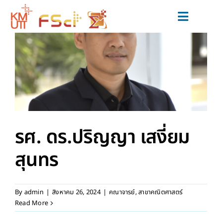
Skip
to
Toggle
content
Navigat
สมัครเรียน
หลักสูตร
วิจัยและนวัตกรรม
ข่าวสารและกิจกรรม
รศ. ดร.ปริญญา เสงี่ยม
สำหรับนักศึกษาปัจจุบัน
สุนทร
เกี่ยวกับเรา
By
admin
|
สิงหาคม 26, 2024
|
คณาจารย์
,
สาขาคณิตศาสตร์
Read More