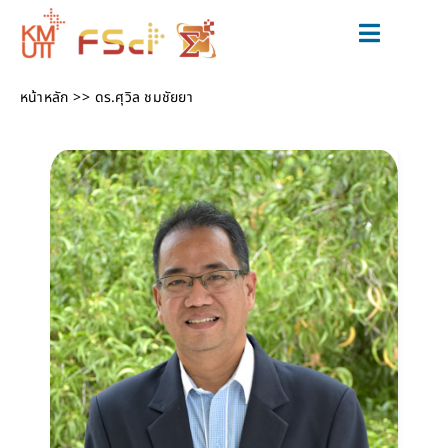
Skip
to
Toggle
content
Navigat
สมัครเรียน
หน้าหลัก
ดร.ศุวิล ชมชัยยา
หลักสูตร
วิจัยและนวัตกรรม
ข่าวสารและกิจกรรม
สำหรับนักศึกษาปัจจุบัน
เกี่ยวกับเรา