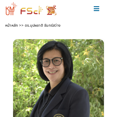
Skip
to
Toggle
content
Navigat
สมัครเรียน
หน้าหลัก
ดร.บุปผชาติ จันทร์สว่าง
หลักสูตร
วิจัยและนวัตกรรม
ข่าวสารและกิจกรรม
สำหรับนักศึกษาปัจจุบัน
เกี่ยวกับเรา