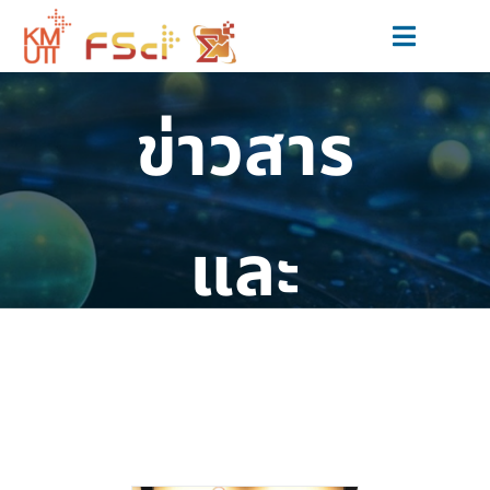
Skip
to
Toggle
content
Navigat
สมัครเรียน
ข่าวสาร
หลักสูตร
วิจัยและนวัตกรรม
และ
ข่าวสารและกิจกรรม
สำหรับนักศึกษาปัจจุบัน
กิจกรรม
เกี่ยวกับเรา