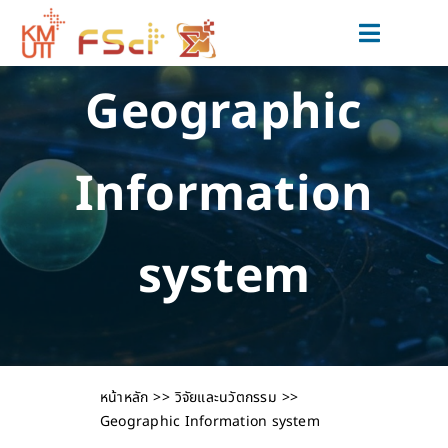
Skip
to
Toggle
content
Navigat
Geographic
สมัครเรียน
หลักสูตร
Information
วิจัยและนวัตกรรม
ข่าวสารและกิจกรรม
system
สำหรับนักศึกษาปัจจุบัน
เกี่ยวกับเรา
หน้าหลัก
วิจัยและนวัตกรรม
Geographic Information system