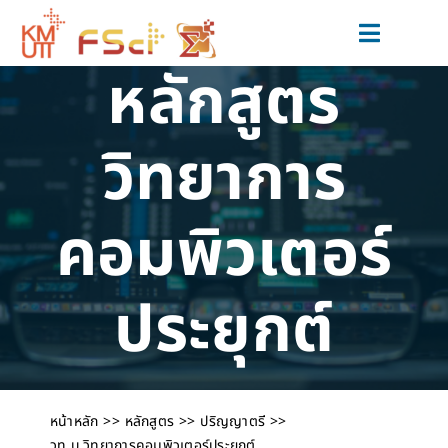
Skip
to
Toggle
content
หลักสูตร
Navigat
สมัครเรียน
หลักสูตร
วิทยาการ
วิจัยและนวัตกรรม
คอมพิวเตอร์
ข่าวสารและกิจกรรม
สำหรับนักศึกษาปัจจุบัน
ประยุกต์
เกี่ยวกับเรา
หน้าหลัก
หลักสูตร
ปริญญาตรี
วท.บ.วิทยาการคอมพิวเตอร์ประยุกต์