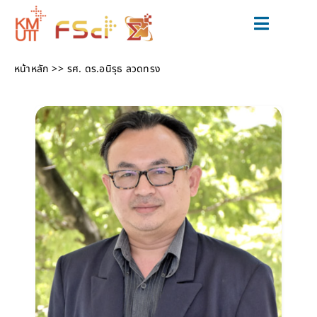
Skip
to
Toggle
content
Navigat
สมัครเรียน
หน้าหลัก
รศ. ดร.อนิรุธ ลวดทรง
หลักสูตร
วิจัยและนวัตกรรม
ข่าวสารและกิจกรรม
สำหรับนักศึกษาปัจจุบัน
เกี่ยวกับเรา