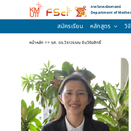
Skip
ภาควิชาคณิตศาสตร์
to
Department of Mathe
content
สมัครเรียน
หลักสูตร
วิ
หน้าหลัก
รศ. ดร.วิราวรรณ ชินวิริยสิทธิ์