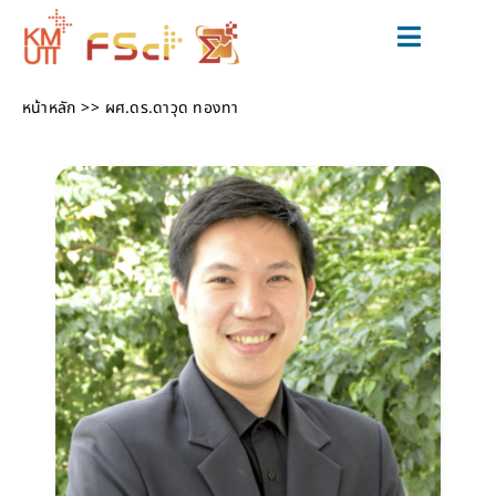
Skip
to
Toggle
content
Navigat
สมัครเรียน
หน้าหลัก
ผศ.ดร.ดาวุด ทองทา
หลักสูตร
วิจัยและนวัตกรรม
ข่าวสารและกิจกรรม
สำหรับนักศึกษาปัจจุบัน
เกี่ยวกับเรา