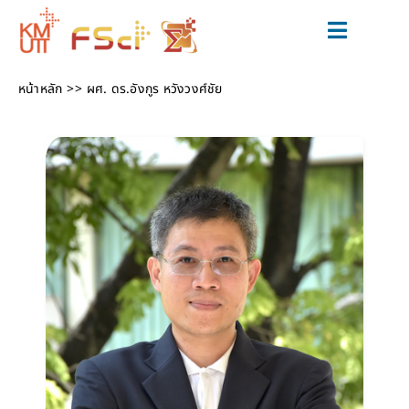
Skip
to
Toggle
content
Navigat
สมัครเรียน
หน้าหลัก
ผศ. ดร.อังกูร หวังวงศ์ชัย
หลักสูตร
วิจัยและนวัตกรรม
ข่าวสารและกิจกรรม
สำหรับนักศึกษาปัจจุบัน
เกี่ยวกับเรา