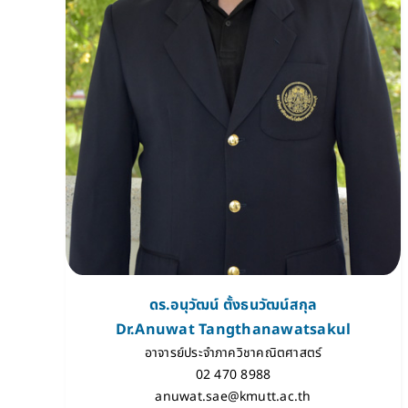
ดร.อนุวัฒน์ ตั้งธนวัฒน์สกุล
Dr.Anuwat Tangthanawatsakul
อาจารย์ประจำภาควิชาคณิตศาสตร์
02 470 8988
anuwat.sae@kmutt.ac.th