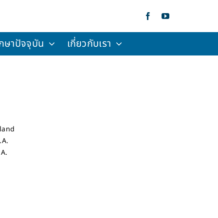
กษาปัจจุบัน
เกี่ยวกับเรา
iland
.A.
.A.