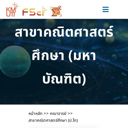
Skip
to
Toggle
content
Navigat
สาขาคณิตศาสตร์
สมัครเรียน
หลักสูตร
ศึกษา (มหา
วิจัยและนวัตกรรม
ข่าวสารและกิจกรรม
บัณฑิต)
สำหรับนักศึกษาปัจจุบัน
เกี่ยวกับเรา
หน้าหลัก
คณาจารย์
สาขาคณิตศาสตร์ศึกษา (ป.โท)