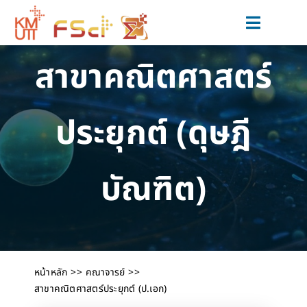
Skip
to
Toggle
content
Navigat
สาขาคณิตศาสตร์
สมัครเรียน
หลักสูตร
ประยุกต์ (ดุษฎี
วิจัยและนวัตกรรม
ข่าวสารและกิจกรรม
บัณฑิต)
สำหรับนักศึกษาปัจจุบัน
เกี่ยวกับเรา
หน้าหลัก
คณาจารย์
สาขาคณิตศาสตร์ประยุกต์ (ป.เอก)