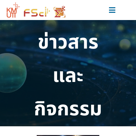
Skip
to
Toggle
content
Navigat
สมัครเรียน
ข่าวสาร
หลักสูตร
วิจัยและนวัตกรรม
และ
ข่าวสารและกิจกรรม
สำหรับนักศึกษาปัจจุบัน
กิจกรรม
เกี่ยวกับเรา