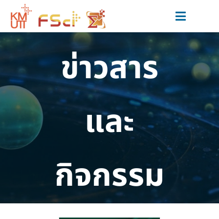
Skip
to
Toggle
content
Navigat
สมัครเรียน
ข่าวสาร
หลักสูตร
วิจัยและนวัตกรรม
และ
ข่าวสารและกิจกรรม
สำหรับนักศึกษาปัจจุบัน
กิจกรรม
เกี่ยวกับเรา